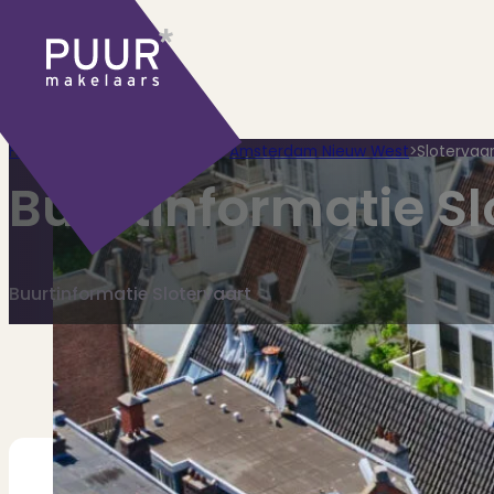
Home
>
Plaatsen
>
Amsterdam
>
Amsterdam Nieuw West
>
Slotervaar
Ons aanbod
Buurtinformatie Sl
Huidige aanbod
Ontdek onze woningen..
Recentelijk verkocht
Net te laat? Kijk mee
Huurwoningen
Bekijk ons huuraanbod..
Buurtinformatie Slotervaart
Nieuwbouw projecten
De toekomst, te ko
Diensten
Verkoop
Begeleiding naar een succesvolle
Aankoop
Samen vinden wij jouw droomwon
Taxatie
Voldoe aan alle wettelijke eisen
Stille Verkoop
Verkoop jouw huis discreet..