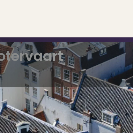
t
otervaart
..
op..
 verkoop
ing