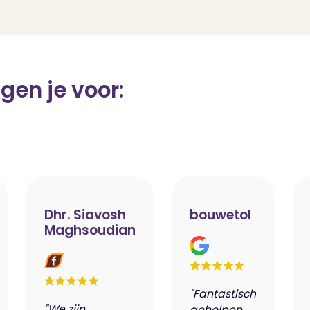
gen je voor:
Dhr. Siavosh
bouwetol
Maghsoudian
"Fantastisch
"We zijn
geholpen