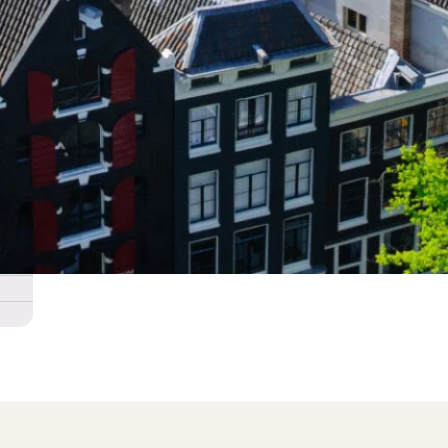
ische kennis...
rk
Landelijk
r op maat
73
en probleem!
iensten..
28
36000
jk
ken?
ngen!
s