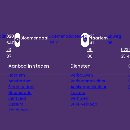
aan
020
Bloemendaalseweg
023
Zijlweg
Bloemendaal
Haarlem
640
123-B
541
36
23
09
023
87
00
35 4
Aanbod in steden
Diensten
Haarlem
Verbouwen
Amsterdam
Verkoopmakelaar
Bloemendaal
Aankoopmakelaar
Heemstede
Taxatie
Bentveld
Verhuren
Bussum
Stille verkoop
Zandvoort