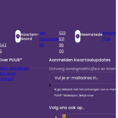
Jan
023
Binnenw
Haarlem-
Heemstede
Noord
Gijzenkade
531
170A
 542
181
96
2
00
Over PUUR*
Aanmelden kwartaalupdates
Onze vestigingen
Ontvang woningmarktcijfers en interne
Ons team
Section
Contact
Ik ga akkoord met het ontvangen van e-mails
PUUR* Makelaars. Bekijk onze
Volg ons ook op..