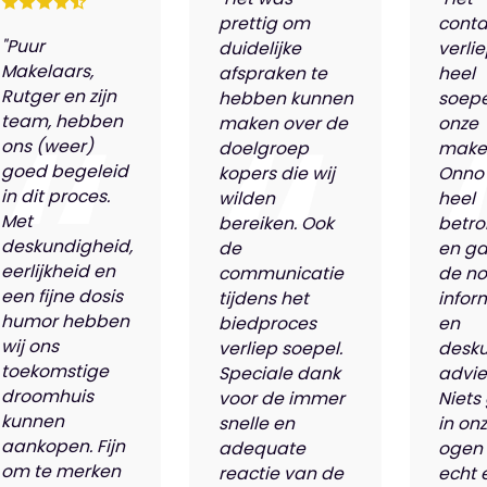
prettig om
conta
"Puur
duidelijke
verli
Makelaars,
afspraken te
heel
Rutger en zijn
hebben kunnen
soepe
team, hebben
maken over de
onze
ons (weer)
doelgroep
make
goed begeleid
kopers die wij
Onno
in dit proces.
wilden
heel
Met
bereiken. Ook
betro
deskundigheid,
de
en ga
eerlijkheid en
communicatie
de n
een fijne dosis
tijdens het
infor
humor hebben
biedproces
en
wij ons
verliep soepel.
desk
toekomstige
Speciale dank
advie
droomhuis
voor de immer
Niets
kunnen
snelle en
in on
aankopen. Fijn
adequate
ogen 
om te merken
reactie van de
echt 