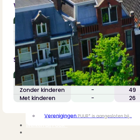
Werk & Inkomen
Nieuwbouw verkopen
Vraagt om specialist
Verhuren
Verhuur uw woning via ons netwe
Slotervaart
Verhuur & Beheer
Huurwoningen én behee
Verbouwen
Betaald werk (%)
-
Wil jij jouw huis renoveren? Ge
Alle diensten
Bekijk het overzicht van alle d
Uitkeringen (aant. per 1000)
Gemiddeld inkomen
Blog
Over PUUR*
Samenstelling Huishoudens (%)
Over PUUR*
Wie zijn wij?
Slotervaart
Landeli
Ons team
Leer ons beter kennen..
Eenpersoons
18
Werken bij PUUR*
Kom jij ons team verster
Zonder kinderen
-
49
Onze vestigingen
De kracht van 6 vestigi
Met kinderen
-
26
Beoordelingen
Dit zeggen klanten over on
Partners
Maak gebruik van ons netwerk
Verenigingen
PUUR* is aangesloten bij...
Werken bij PUUR*