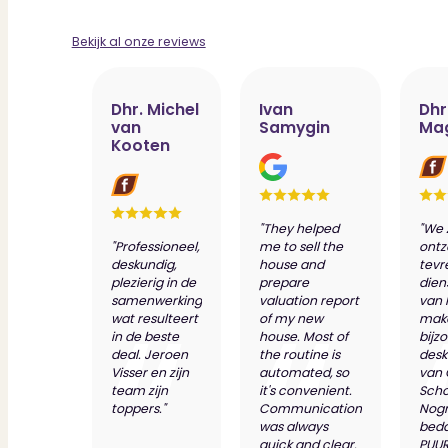
Bekijk al onze reviews
Dhr. Michel
Ivan
Dhr
van
Samygin
Ma
Kooten
"They helped
"We 
"Professioneel,
me to sell the
ontz
deskundig,
house and
tevr
plezierig in de
prepare
dien
samenwerking
valuation report
van 
wat resulteert
of my new
make
in de beste
house. Most of
bijz
deal. Jeroen
the routine is
desk
Visser en zijn
automated, so
van
team zijn
it's convenient.
Scho
toppers."
Communication
Nog
was always
bed
quick and clear.
PUUR