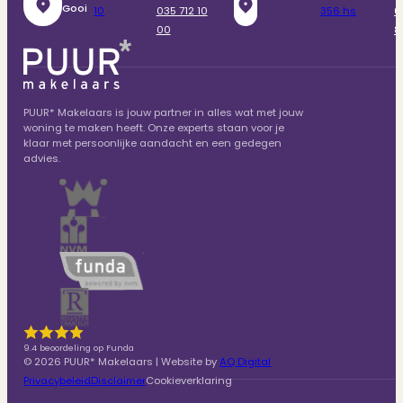
Gooi
10
035 712 10
356 hs
6
00
8
PUUR* Makelaars is jouw partner in alles wat met jouw
woning te maken heeft. Onze experts staan voor je
klaar met persoonlijke aandacht en een gedegen
advies.
9.4 beoordeling op Funda
© 2026 PUUR* Makelaars | Website by
AQ Digital
Privacybeleid
Disclaimer
Cookieverklaring