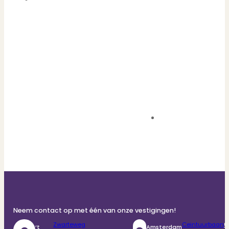
Neem contact op met één van onze vestigingen!
Zwarteweg
Ceintuurbaan
0
‘t
Amsterdam