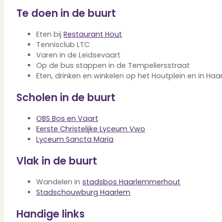
Verbouwen
Te doen in de buurt
Wil jij jouw huis renoveren? Geen probleem!
Alle diensten
Eten bij
Restaurant Hout
Bekijk het overzicht van alle diensten..
Tennisclub LTC
Varen in de Leidsevaart
Op de bus stappen in de Tempeliersstraat
Eten, drinken en winkelen op het Houtplein en in H
Over PUUR*
Scholen in de buurt
OBS Bos en Vaart
Eerste Christelijke Lyceum Vwo
Over PUUR*
Lyceum Sancta Maria
Wie zijn wij?
Ons team
Vlak in de buurt
Leer ons beter kennen..
Werken bij PUUR*
Wandelen in
stadsbos Haarlemmerhout
Kom jij ons team versterken?
Onze vestigingen
Stadschouwburg Haarlem
De kracht van 6 vestigingen!
Handige links
Beoordelingen