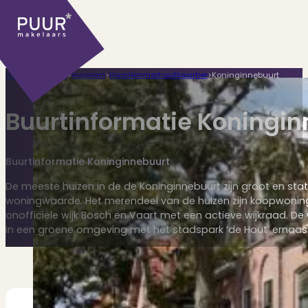
Home
>
Plaatsen
>
Haarlem
>
Haarlemmerhoutkwartier
>
Koninginnebuurt
Buurtinformatie Koningin
Buurtinformatie Koninginnebuurt
Ons aanbod
De meeste huizen in de de Koninginnebuurt zijn groot en st
woningwaarde. Het merendeel van de huizen zijn koopwoninge
onofficiële wijk Bosch en Vaart met een actieve wijkraad. De
in een groene omgeving met het stadspark ‘de Hout’ ernaas
Huidige aanbod
Ontdek onze woningen..
Recentelijk verkocht
Net te laat? Kijk mee..
Huurwoningen