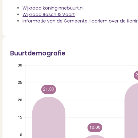
Dit zeggen klanten over ons
Partners
Wijkraad koninginnebuurt.nl
Maak gebruik van ons netwerk
Wijkraad Bosch & Vaart
Verenigingen
Informatie van de Gemeente Haarlem over de Koni
PUUR* is aangesloten bij...
Buurtdemografie