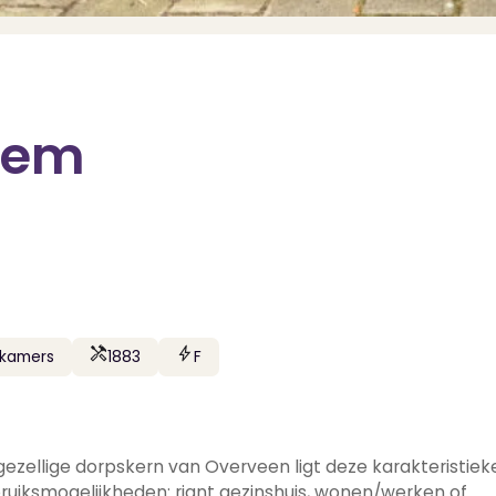
rlem
pkamers
1883
F
zellige dorpskern van Overveen ligt deze karakteristiek
ebruiksmogelijkheden: riant gezinshuis, wonen/werken of