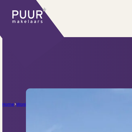
Ons aanbod
Huidige aanbod
Ontdek onze woningen..
Recentelijk verkocht
Net te laat? Kijk mee
Huurwoningen
Bekijk ons huuraanbod..
Nieuwbouw projecten
De toekomst, te ko
Diensten
Home
>
Woningen
>
Zijlweg 314, Haarlem
Verkoop
Begeleiding naar een succesvolle
Aankoop
Samen vinden wij jouw droomwon
Taxatie
Voldoe aan alle wettelijke eisen
Stille Verkoop
Verkoop jouw huis discreet..