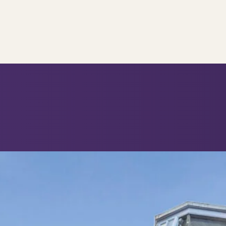
..
op..
 verkoop
ing