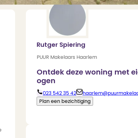
Rutger Spiering
PUUR Makelaars Haarlem
Ontdek deze woning met e
ogen
023 542 35 42
haarlem@puurmakelaar
Deel via Whats
Plan een bezichtiging
Download brochure
e