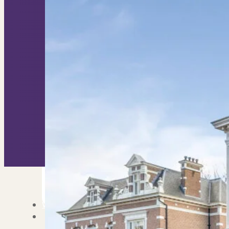
Nieuwbouw verkopen
Vraagt om specialist
Verhuren
Verhuur uw woning via ons netwe
Verhuur & Beheer
Huurwoningen én behee
Verbouwen
Wil jij jouw huis renoveren? Ge
Alle diensten
Bekijk het overzicht van alle d
Blog
Over PUUR*
Over PUUR*
Wie zijn wij?
Ons team
Leer ons beter kennen..
Werken bij PUUR*
Kom jij ons team verster
Onze vestigingen
De kracht van 6 vestigi
Beoordelingen
Dit zeggen klanten over on
Partners
Maak gebruik van ons netwerk
Verenigingen
PUUR* is aangesloten bij...
Werken bij PUUR*