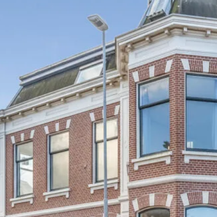
ische kennis...
rk
r op maat
en probleem!
iensten..
ken?
ngen!
s