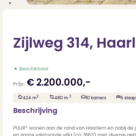
Zijlweg 314, Haa
Beschikbaar
€ 2.200.000,-
Prijs:
2
2
424 m
480 m
10 kamers
5 slaa
Beschrijving
PUUR* wonen aan de rand van Haarlem en nabij de ge
en riante vrijstaande villa (ca. 1883) met diverse g