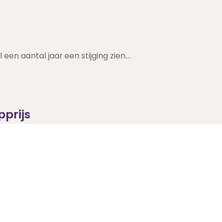
en aantal jaar een stijging zien.…
pprijs
.v. het laatste kwartaal…