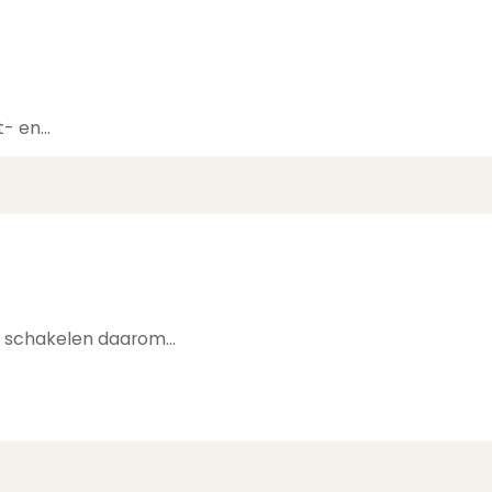
t- en…
en schakelen daarom…