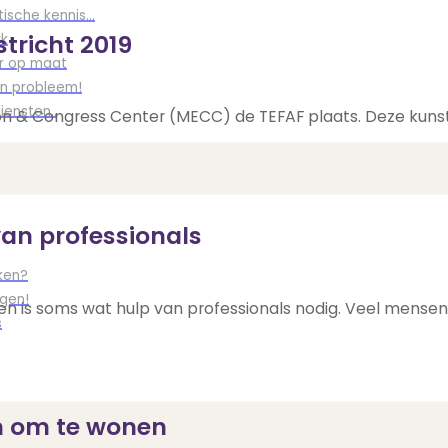
ische kennis...
tricht 2019
rk
r op maat
en probleem!
iensten..
tion & Congress Center (MECC) de TEFAF plaats. Deze kuns
van professionals
ken?
ngen!
en is soms wat hulp van professionals nodig. Veel mens
s
n om te wonen