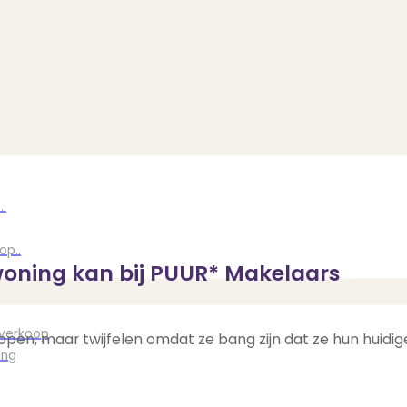
..
op..
woning kan bij PUUR* Makelaars
 verkoop
pen, maar twijfelen omdat ze bang zijn dat ze hun huidig
ing