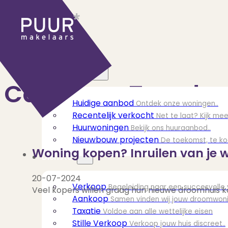
Ons aanbod
Category:
Trends
Huidige aanbod
Ontdek onze woningen..
Recentelijk verkocht
Net te laat? Kijk mee
Huurwoningen
Bekijk ons huuraanbod..
Nieuwbouw projecten
De toekomst, te ko
Woning kopen? Inruilen van je 
Diensten
20-07-2024
Verkoop
Begeleiding naar een succesvolle
Veel kopers willen graag hun nieuwe droomhuis ko
Aankoop
Samen vinden wij jouw droomwon
Taxatie
Voldoe aan alle wettelijke eisen
Stille Verkoop
Verkoop jouw huis discreet..