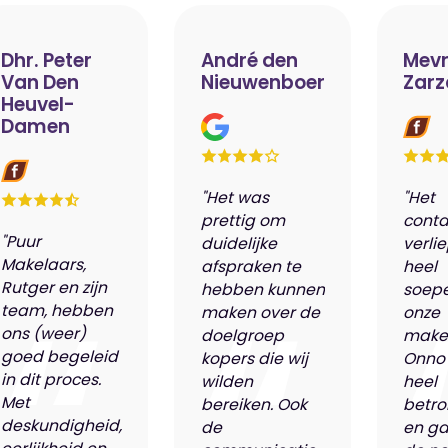
Dhr. Peter
André den
Mevr
Van Den
Nieuwenboer
Zarz
Heuvel-
Damen
"Het was
"Het
prettig om
conta
"Puur
duidelijke
verli
Makelaars,
afspraken te
heel
Rutger en zijn
hebben kunnen
soepe
team, hebben
maken over de
onze
ons (weer)
doelgroep
make
goed begeleid
kopers die wij
Onno
in dit proces.
wilden
heel
Met
bereiken. Ook
betro
deskundigheid,
de
en ga