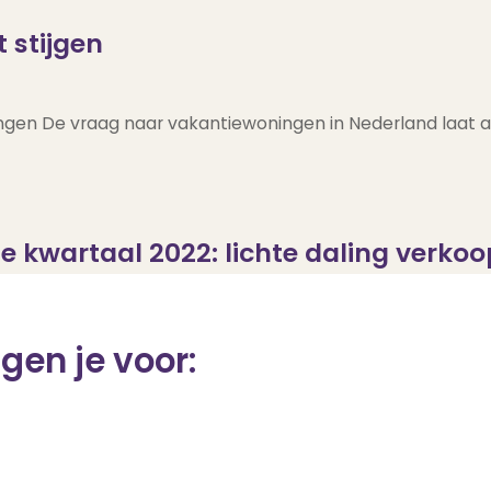
 stijgen
en De vraag naar vakantiewoningen in Nederland laat al e
 kwartaal 2022: lichte daling verkoo
ing daalde in het eerste kwartaal van 2022 met 2,1% t.o
gen je voor: