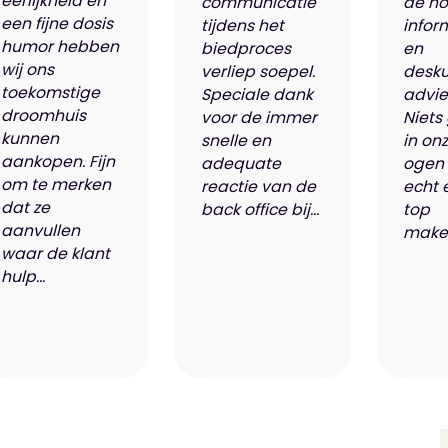
eerlijkheid en
communicatie
de n
een fijne dosis
tijdens het
infor
humor hebben
biedproces
en
wij ons
verliep soepel.
desk
toekomstige
Speciale dank
advie
droomhuis
voor de immer
Niets
kunnen
snelle en
in on
aankopen. Fijn
adequate
ogen 
om te merken
reactie van de
echt 
dat ze
back office bij...
top
aanvullen
makel
waar de klant
hulp...