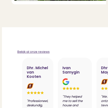
Bekijk al onze reviews
Dhr. Michel
Ivan
Dhr
van
Samygin
Ma
Kooten
"They helped
"We 
"Professioneel,
me to sell the
ontz
deskundig,
house and
tevr