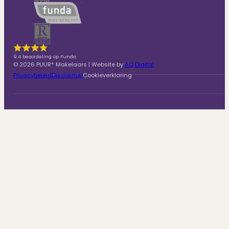
9.4 beoordeling op Funda
© 2026 PUUR* Makelaars | Website by
AQ Digital
Privacybeleid
Disclaimer
Cookieverklaring