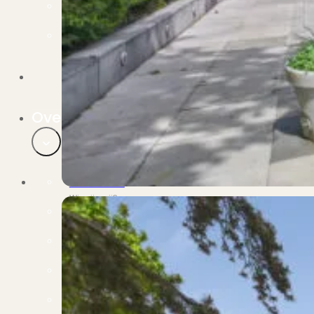
Verbouwen
Wil jij jouw huis renoveren? Geen probleem!
Alle diensten
Bekijk het overzicht van alle diensten..
Over PUUR*
Over PUUR*
Wie zijn wij?
Ons team
Leer ons beter kennen..
Werken bij PUUR*
Kom jij ons team versterken?
Onze vestigingen
De kracht van 6 vestigingen!
Beoordelingen