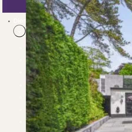
Bekijk ons huuraanbod..
Nieuwbouw projecten
De toekomst, te koop..
Diensten
Verkoop
Begeleiding naar een succesvolle verkoop
Aankoop
Samen vinden wij jouw droomwoning
Taxatie
Voldoe aan alle wettelijke eisen
Stille Verkoop
Verkoop jouw huis discreet..
Nieuwbouw verkopen
Vraagt om specialistische kennis...
Verhuren
Verhuur uw woning via ons netwerk
Verhuur & Beheer
Huurwoningen én beheer op maat