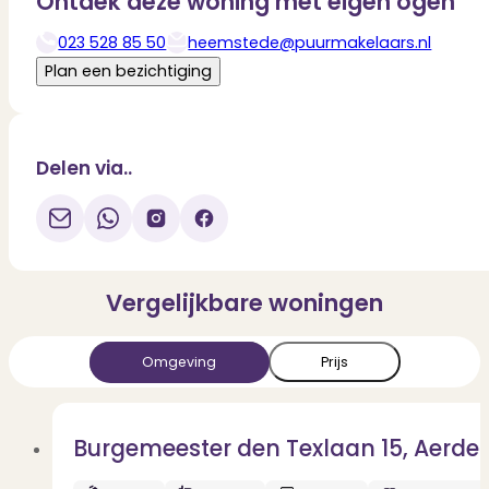
Ontdek deze woning met eigen ogen
023 528 85 50
heemstede@puurmakelaars.nl
Deel via WhatsApp
Download
Plan een bezichtiging
Delen via..
Vergelijkbare woningen
Omgeving
Prijs
Burgemeester den Texlaan 15, Aerde