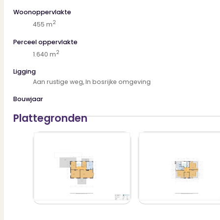
* Gedeeltelijk voorzien van vloerverwarming
Woonoppervlakte
* Ruime parkeergelegenheid op eigen terrein
2
* Voor indeling en maatvoering zie plattegronden
455 m
* Oplevering in overleg
Perceel oppervlakte
2
1.640 m
Ligging
Aan rustige weg, In bosrijke omgeving
Bouwjaar
Plattegronden