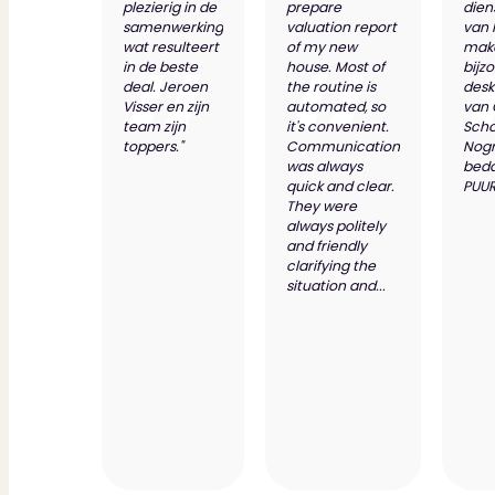
plezierig in de
prepare
dien
samenwerking
valuation report
van 
wat resulteert
of my new
make
in de beste
house. Most of
bijz
deal. Jeroen
the routine is
desk
Visser en zijn
automated, so
van
team zijn
it's convenient.
Scho
toppers."
Communication
Nog
was always
bed
quick and clear.
PUUR
They were
always politely
and friendly
clarifying the
situation and...