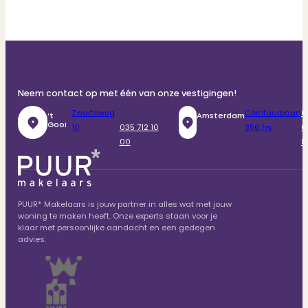
Neem contact op met één van onze vestigingen!
Zwarteweg
Ceintuurbaan
0
‘t
Amsterdam
Gooi
10
035 712 10
356 hs
6
00
8
PUUR* Makelaars is jouw partner in alles wat met jouw
woning te maken heeft. Onze experts staan voor je
klaar met persoonlijke aandacht en een gedegen
advies.