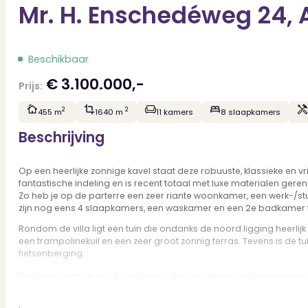
Mr. H. Enschedéweg 24,
Beschikbaar
€ 3.100.000,-
Prijs:
2
2
455 m
1640 m
11 kamers
8 slaapkamers
Beschrijving
Op een heerlijke zonnige kavel staat deze robuuste, klassieke en vrij
fantastische indeling en is recent totaal met luxe materialen geren
Zo heb je op de parterre een zeer riante woonkamer, een werk-/s
zijn nog eens 4 slaapkamers, een waskamer en een 2e badkamer te
Rondom de villa ligt een tuin die ondanks de noord ligging heerl
een trampolinekuil en een zeer groot zonnig terras. Tevens is de
fietsenberging.
De ligging van deze villa is ideaal, alles ligt nagenoeg op steen
aan winkels om heerlijk te winkelen. Wil je wat rustiger boodscha
NS-Station met uitstekende verbindingen naar o.a. Leiden, Den Ha