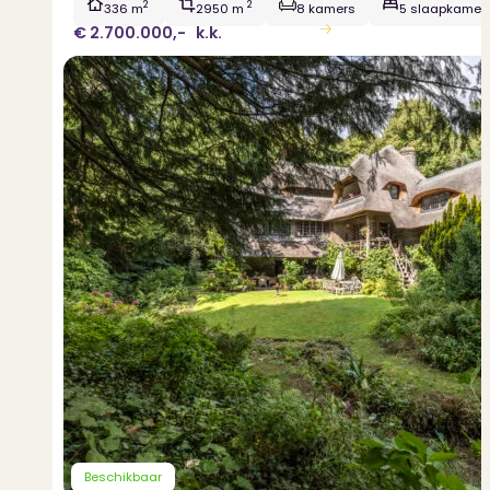
2
2
336 m
2950 m
8 kamers
5 slaapkamer
€ 2.700.000,-
k.k.
Bekijk woning
Beschikbaar