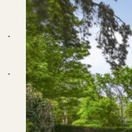
Dit zeggen klanten over ons
Partners
Maak gebruik van ons netwerk
Verenigingen
PUUR* is aangesloten bij...