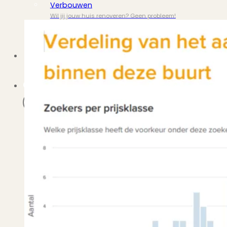
Verbouwen
Wil jij jouw huis renoveren? Geen probleem!
Alle diensten
Bekijk het overzicht van alle diensten..
Over PUUR*
Over PUUR*
Wie zijn wij?
Ons team
Leer ons beter kennen..
Werken bij PUUR*
Kom jij ons team versterken?
Onze vestigingen
De kracht van 6 vestigingen!
Beoordelingen