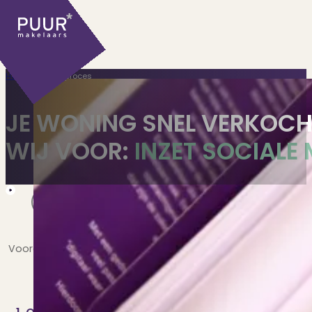
Home
>
Verkoopproces
JE WONING SNEL VERKOCH
WIJ VOOR:
INZET SOCIALE
Ons aanbod
Huidige aanbod
Voordat we samen aan de slag gaan is het belangrijk om he
Ontdek onze woningen..
Daar is deze fase voor bedoeld. Na een vrijblijven
Recentelijk verkocht
verkoopmakelaars, ontvang je van ons een persoonl
Net te laat? Kijk mee..
Huurwoningen