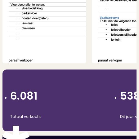
6.081
53
Totaal verkocht
Dit jaar v
3