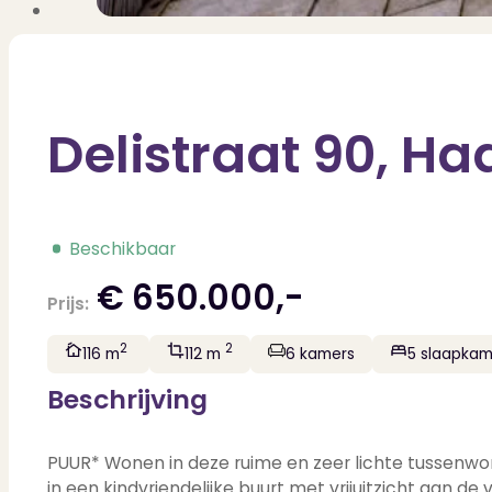
Delistraat 90, H
Beschikbaar
€ 650.000,-
Prijs:
2
2
116 m
112 m
6 kamers
5 slaapkam
Beschrijving
PUUR* Wonen in deze ruime en zeer lichte tussenwon
in een kindvriendelijke buurt met vrijuitzicht aan de