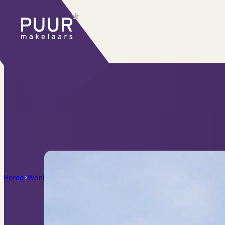
Ons aanbod
Huidige aanbod
Ontdek onze woningen..
Recentelijk verkocht
Net te laat? Kijk mee
Huurwoningen
Bekijk ons huuraanbod..
Nieuwbouw projecten
De toekomst, te ko
Diensten
Home
>
Woningen
>
Delistraat 90, Haarlem
Verkoop
Begeleiding naar een succesvolle
Aankoop
Samen vinden wij jouw droomwon
Taxatie
Voldoe aan alle wettelijke eisen
Stille Verkoop
Verkoop jouw huis discreet..