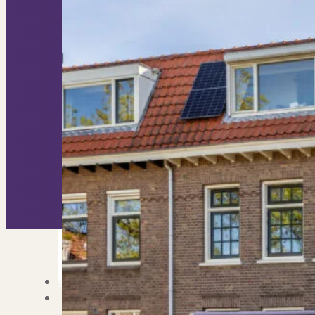
Nieuwbouw verkopen
Vraagt om specialist
Verhuren
Verhuur uw woning via ons netwe
Verhuur & Beheer
Huurwoningen én behee
Verbouwen
Wil jij jouw huis renoveren? Ge
Alle diensten
Bekijk het overzicht van alle d
Blog
Over PUUR*
Over PUUR*
Wie zijn wij?
Ons team
Leer ons beter kennen..
Werken bij PUUR*
Kom jij ons team verster
Onze vestigingen
De kracht van 6 vestigi
Beoordelingen
Dit zeggen klanten over on
Partners
Maak gebruik van ons netwerk
Verenigingen
PUUR* is aangesloten bij...
Werken bij PUUR*