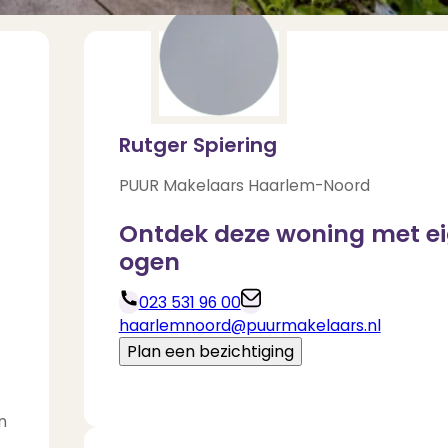
Rutger Spiering
PUUR Makelaars Haarlem-Noord
Ontdek deze woning met e
ogen
023 531 96 00
haarlemnoord@puurmakelaars.nl
Deel via Whats
Plan een bezichtiging
Download brochure
n