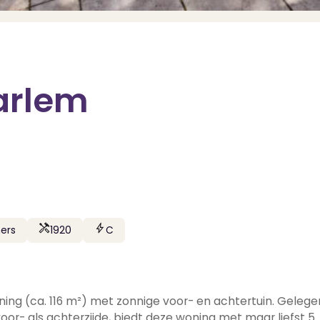
aarlem
ers
1920
C
ing (ca. 116 m²) met zonnige voor- en achtertuin. Gelege
 voor- als achterzijde, biedt deze woning met maar liefst 5