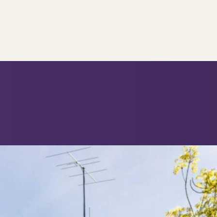
..
op..
 verkoop
ing