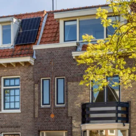
ische kennis...
rk
r op maat
en probleem!
iensten..
ken?
ngen!
s