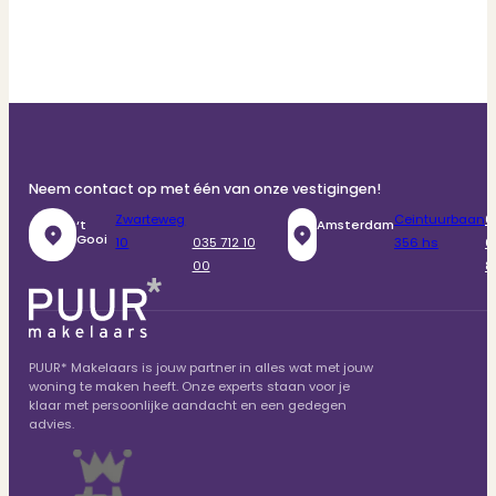
Neem contact op met één van onze vestigingen!
Zwarteweg
Ceintuurbaan
0
‘t
Amsterdam
Gooi
10
035 712 10
356 hs
6
00
8
PUUR* Makelaars is jouw partner in alles wat met jouw
woning te maken heeft. Onze experts staan voor je
klaar met persoonlijke aandacht en een gedegen
advies.