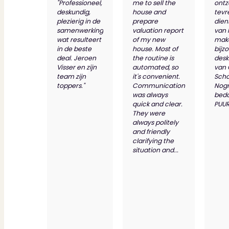
Dit zeggen klanten over ons
"Professioneel,
me to sell the
ontz
Partners
deskundig,
house and
tevr
plezierig in de
prepare
dien
Maak gebruik van ons netwerk
samenwerking
valuation report
van 
Verenigingen
wat resulteert
of my new
make
PUUR* is aangesloten bij...
in de beste
house. Most of
bijz
deal. Jeroen
the routine is
desk
Visser en zijn
automated, so
van
team zijn
it's convenient.
Scho
toppers."
Communication
Nog
was always
bed
quick and clear.
PUUR
They were
always politely
and friendly
clarifying the
situation and...