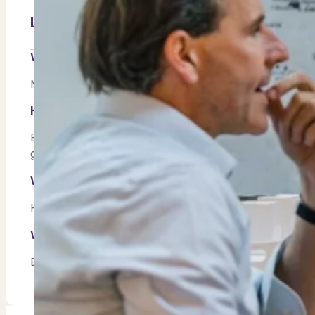
Contact
Bekijk Vestigingen
Leer Lisa van der Meer beter kennen
Wat is jouw passie?
Mijn passie is mensen blij maken, met vrienden zijn en 
Hoe ziet jouw droomhuis er uit?
Een prachtig appartement, met uitzicht op de stad, h
groot kleed. Kleuren als taupe, beige.
Wat is jouw favoriete plek, of buurt?
Heerlijk wandelen aan het strand of in de duinen. Of 
Waar ben je trots op wat je bij PUUR* Makelaar
Elke dag nieuwe dingen leren! Letterlijk je horizon v