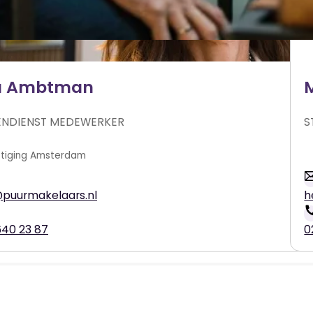
a Ambtman
ENDIENST MEDEWERKER
S
Amsterdam
puurmakelaars.nl
h
640 23 87
0