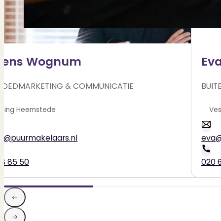
rens Wognum
Ev
GOEDMARKETING & COMMUNICATIE
BUIT
Heemstede
ns@puurmakelaars.nl
eva@
28 85 50
020 