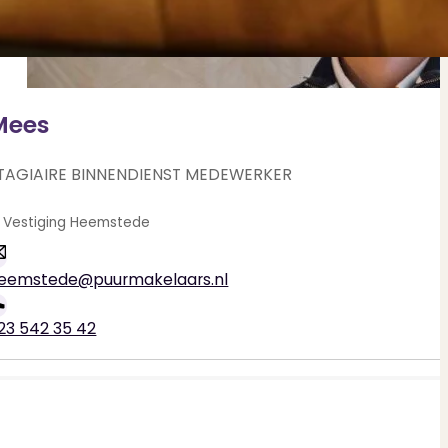
Mees
TAGIAIRE BINNENDIENST MEDEWERKER
Heemstede
eemstede@puurmakelaars.nl
23 542 35 42