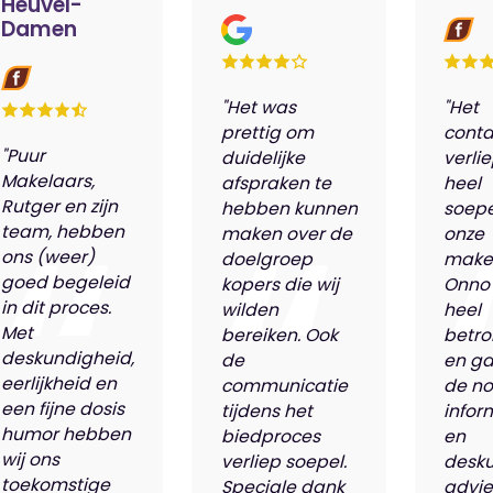
Heuvel-
Damen
"Het was
"Het
prettig om
conta
"Puur
duidelijke
verli
Makelaars,
afspraken te
heel
Rutger en zijn
hebben kunnen
soepe
team, hebben
maken over de
onze
ons (weer)
doelgroep
make
goed begeleid
kopers die wij
Onno
in dit proces.
wilden
heel
Met
bereiken. Ook
betro
deskundigheid,
de
en ga
eerlijkheid en
communicatie
de n
een fijne dosis
tijdens het
infor
humor hebben
biedproces
en
wij ons
verliep soepel.
desk
toekomstige
Speciale dank
advie