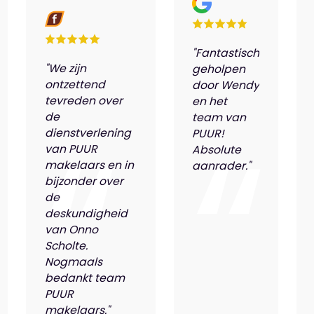
"Fantastisch
"We zijn
geholpen
ontzettend
door Wendy
tevreden over
en het
de
team van
dienstverlening
PUUR!
van PUUR
Absolute
makelaars en in
aanrader."
bijzonder over
de
deskundigheid
van Onno
Scholte.
Nogmaals
bedankt team
PUUR
makelaars."