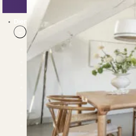
Bekijk ons huuraanbod..
Nieuwbouw projecten
De toekomst, te koop..
Diensten
Verkoop
Begeleiding naar een succesvolle verkoop
Aankoop
Samen vinden wij jouw droomwoning
Taxatie
Voldoe aan alle wettelijke eisen
Stille Verkoop
Verkoop jouw huis discreet..
Nieuwbouw verkopen
Vraagt om specialistische kennis...
Verhuren
Verhuur uw woning via ons netwerk
Verhuur & Beheer
Huurwoningen én beheer op maat