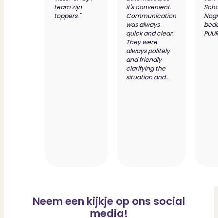
team zijn
it's convenient.
Scho
toppers."
Communication
Nog
was always
bed
quick and clear.
PUUR
They were
always politely
and friendly
clarifying the
situation and...
Neem een kijkje op ons social
media!