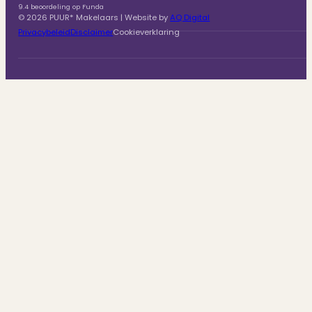
9.4 beoordeling op Funda
© 2026 PUUR* Makelaars | Website by
AQ Digital
Privacybeleid
Disclaimer
Cookieverklaring