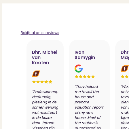
* Quiet, low-traffic, and child-friendly residential area
* An 8-minute walk from Haarlem station
* Shops, schools, sports facilities, and the center of Haarlem withi
* Beach, dunes, and forest within cycling distance
* Active Homeowners Association with a strong focus on thoroug
* Service costs approx. €350 per month (including parking spac
* The ‘non-occupancy clause’ applies
Bekijk al onze reviews
* Acceptance in consultation, can be done quickly
Dhr. Michel
Ivan
Dhr
van
Samygin
Ma
Kooten
"They helped
"We 
"Professioneel,
me to sell the
ontz
deskundig,
house and
tevr
plezierig in de
prepare
dien
samenwerking
valuation report
van 
wat resulteert
of my new
make
in de beste
house. Most of
bijz
deal. Jeroen
the routine is
desk
Visser en zijn
automated, so
van