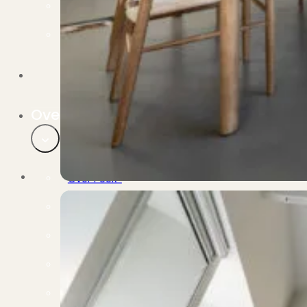
Verbouwen
Wil jij jouw huis renoveren? Geen probleem!
Alle diensten
Bekijk het overzicht van alle diensten..
Over PUUR*
Over PUUR*
Wie zijn wij?
Ons team
Leer ons beter kennen..
Werken bij PUUR*
Kom jij ons team versterken?
Onze vestigingen
De kracht van 6 vestigingen!
Beoordelingen