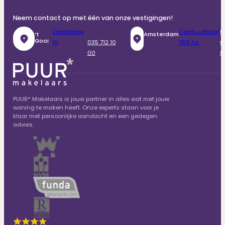
Neem contact op met één van onze vestigingen!
Zwarteweg
Ceintuurbaan
0
‘t
Amsterdam
Gooi
10
035 712 10
356 hs
6
00
8
PUUR* Makelaars is jouw partner in alles wat met jouw
woning te maken heeft. Onze experts staan voor je
klaar met persoonlijke aandacht en een gedegen
advies.