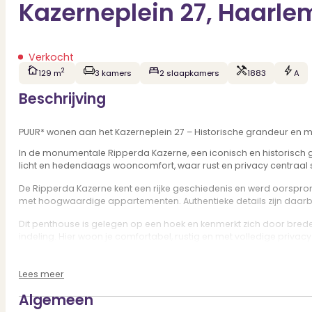
Kazerneplein 27, Haarle
Verkocht
2
129 m
3 kamers
2 slaapkamers
1883
A
Beschrijving
PUUR* wonen aan het Kazerneplein 27 – Historische grandeur en 
In de monumentale Ripperda Kazerne, een iconisch en historisch g
licht en hedendaags wooncomfort, waar rust en privacy centraal 
De Ripperda Kazerne kent een rijke geschiedenis en werd oorspro
met hoogwaardige appartementen. Authentieke details zijn daa
Dit penthouse is gelegen op een hoek en kenmerkt zich door brede r
indeling. Hier woon je comfortabel, rustig en met volledige privacy
De prettige leefruimte met open keuken vormt het hart van het ap
appartement volledig voorzien van vloerverwarming. Dankzij de lift
Lees meer
In de prachtig aangelegde binnentuin is het goed toeven en aan d
Algemeen
kunt genieten van de het zonnetje.