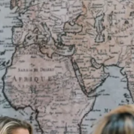
in
el
mag
jd