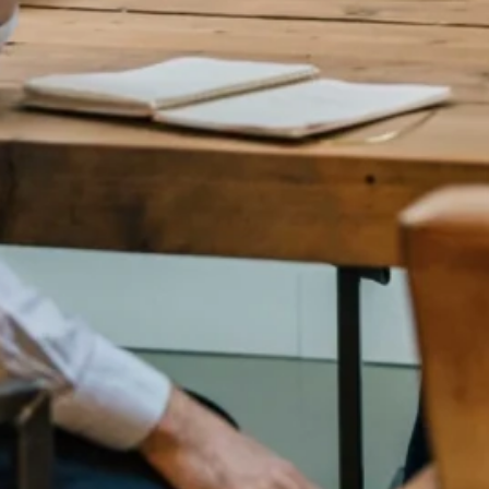
zo dichtbij is. In de zomer lekker genieten van het mooie w
 weer trotseren. Maar ook in mijn vertrouwde Heemstede
zellig dorpje.
s bereikt?
rd.