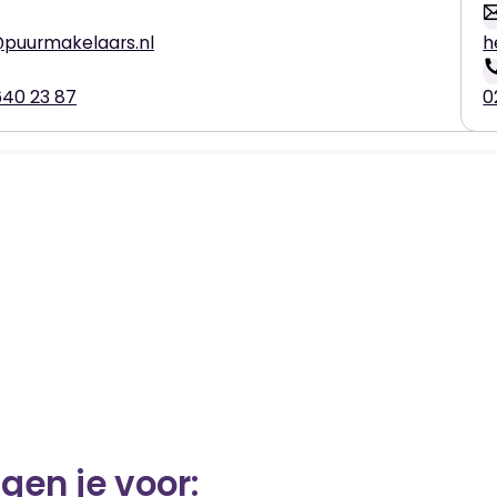
puurmakelaars.nl
h
640 23 87
0
gen je voor: