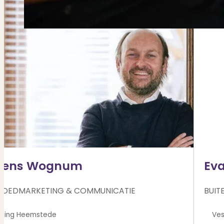
rens Wognum
Ev
GOEDMARKETING & COMMUNICATIE
BUIT
Heemstede