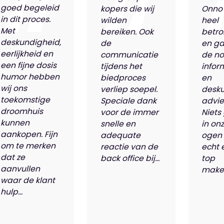
goed begeleid
kopers die wij
Onno
in dit proces.
wilden
heel
Met
bereiken. Ook
betro
deskundigheid,
de
en ga
eerlijkheid en
communicatie
de n
een fijne dosis
tijdens het
infor
humor hebben
biedproces
en
wij ons
verliep soepel.
desk
toekomstige
Speciale dank
advie
droomhuis
voor de immer
Niets
kunnen
snelle en
in on
aankopen. Fijn
adequate
ogen 
om te merken
reactie van de
echt 
dat ze
back office bij...
top
aanvullen
makel
waar de klant
hulp...