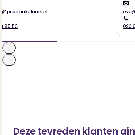
ns@puurmakelaars.nl
eva@
28 85 50
020 
Deze tevreden klanten gin