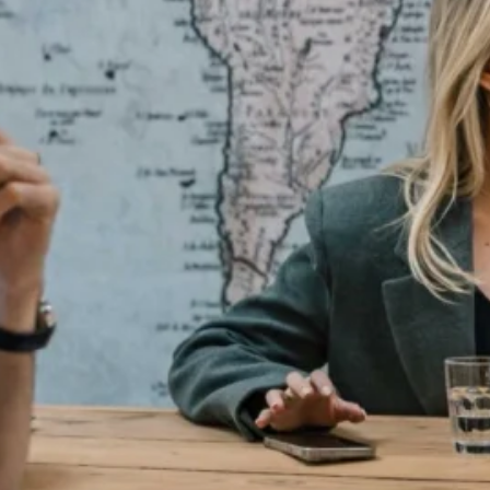
 heeft aangesproken, ben ik uiteindelijk overgestapt. En da
ingen.
en
ijk en daar ligt denk ik echt mijn passie!! Sportief bezig zi
en vrienden.
r lekker veel mensen aan kunnen zitten. Gezellig kletse
in mijn droomhuis niet ontbreken.