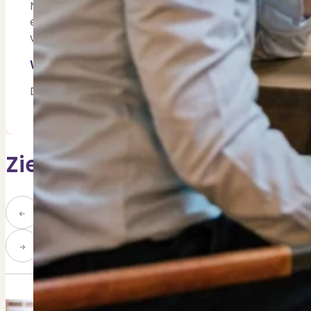
Natuurlijk het strand. Echt superfijn dat het strand 
en in de winter met een warme jas het Nederlandse
voel ik mij helemaal thuis. Ik vind het een heel erg ge
Waar ben je trots op wat je bij PUUR* Makelaar
Dat ik hier ontzettend veel nieuwe dingen heb gelee
Zie meer teamgenoten