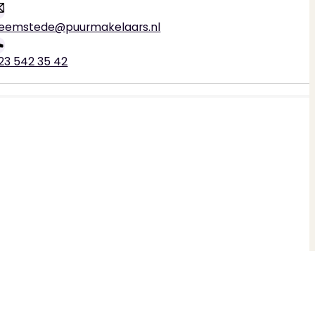
eemstede@puurmakelaars.nl
23 542 35 42