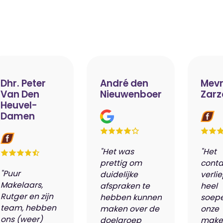
Dhr. Peter
André den
Mevr
Van Den
Nieuwenboer
Zarz
Heuvel-
Damen
"Het was
"Het
prettig om
conta
"Puur
duidelijke
verli
Makelaars,
afspraken te
heel
Rutger en zijn
hebben kunnen
soepe
team, hebben
maken over de
onze
ons (weer)
doelgroep
make