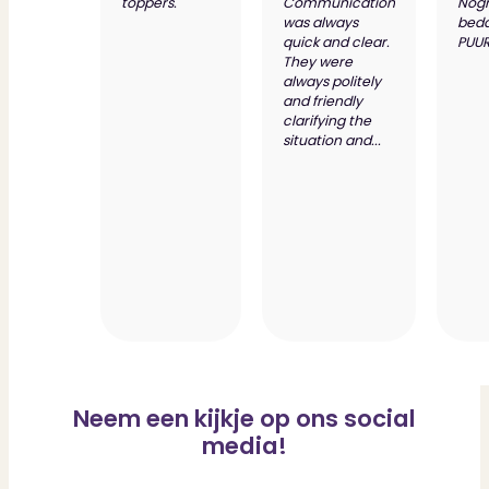
toppers."
Communication
Nog
was always
bed
quick and clear.
PUUR
They were
always politely
and friendly
clarifying the
situation and...
Neem een kijkje op ons social
media!