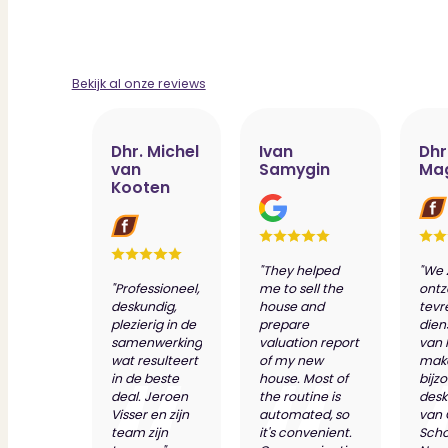
Bekijk al onze reviews
Dhr. Michel
Ivan
Dhr
van
Samygin
Ma
Kooten
"They helped
"We 
"Professioneel,
me to sell the
ontz
deskundig,
house and
tevr
plezierig in de
prepare
dien
samenwerking
valuation report
van 
wat resulteert
of my new
make
in de beste
house. Most of
bijz
deal. Jeroen
the routine is
desk
Visser en zijn
automated, so
van
team zijn
it's convenient.
Scho