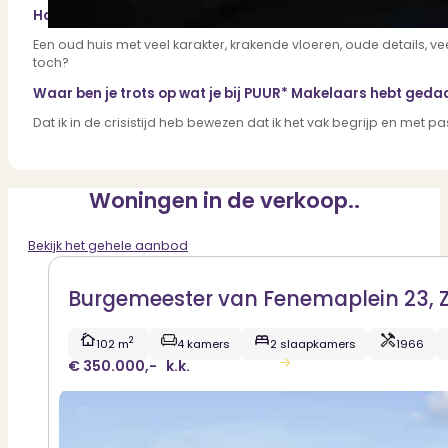
Hoe ziet jouw droomhuis er uit?
Een oud huis met veel karakter, krakende vloeren, oude details, ve
toch?
Waar ben je trots op wat je bij PUUR* Makelaars hebt gedaa
Dat ik in de crisistijd heb bewezen dat ik het vak begrijp en met 
Woningen in de verkoop..
Bekijk het gehele aanbod
Burgemeester van Fenemaplein 23, 
2
102 m
4 kamers
2 slaapkamers
1966
€ 350.000,-
k.k.
Bekijk woning