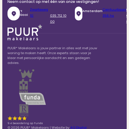
Neem contact op met één van onze vestigingen!
Zwarteweg
Ceintuurbaan
0
‘t
Amsterdam
Gooi
10
035 712 10
356 hs
6
00
8
PUUR* Makelaars is jouw partner in alles wat met jouw
woning te maken heeft. Onze experts staan voor je
klaar met persoonlijke aandacht en een gedegen
advies.
9.4 beoordeling op Funda
© 2026 PUUR* Makelaars | Website by
AQ Digital